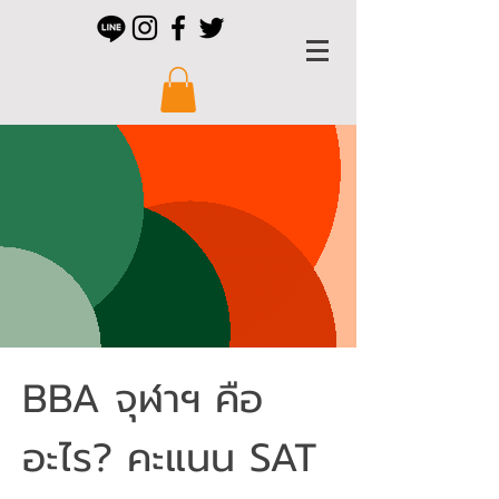
BBA จุฬาฯ คือ
อะไร? คะแนน SAT