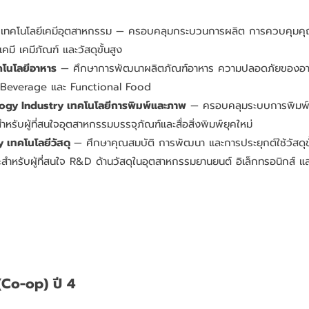
y
เทคโนโลยีเคมีอุตสาหกรรม — ครอบคลุมกระบวนการผลิต การควบคุมคุ
คมี เคมีภัณฑ์ และวัสดุขั้นสูง
โนโลยีอาหาร
— ศึกษาการพัฒนาผลิตภัณฑ์อาหาร ความปลอดภัยของอาห
& Beverage และ Functional Food
logy Industry เทคโนโลยีการพิมพ์และภาพ
— ครอบคลุมระบบการพิมพ์ดิ
บผู้ที่สนใจอุตสาหกรรมบรรจุภัณฑ์และสื่อสิ่งพิมพ์ยุคใหม่
 เทคโนโลยีวัสดุ
— ศึกษาคุณสมบัติ การพัฒนา และการประยุกต์ใช้วัสดุขั
หรับผู้ที่สนใจ R&D ด้านวัสดุในอุตสาหกรรมยานยนต์ อิเล็กทรอนิกส์ แ
Co-op) ปี 4