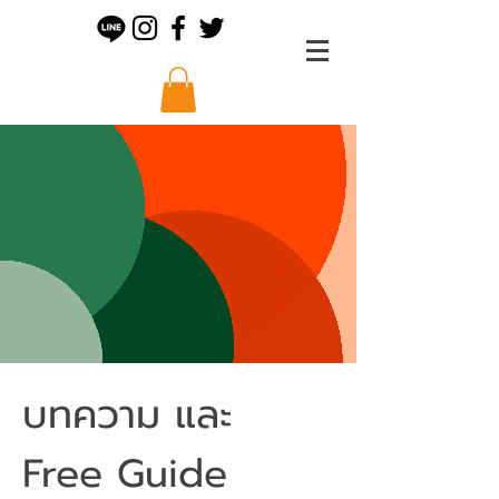
บทความ และ
Free Guide