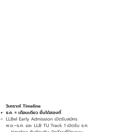
วิเคราะห์ Timeline
ธ.ค. = เดือนเดียว ยื่นได้สองที่
LLBel Early Admission เปิดรับสมัคร
พ.ย.–ธ.ค. และ LLB TU Track 1 เปิดรับ ธ.ค.
— timeline ทับซ้อนกัน นักเรียนที่มีคะแนน