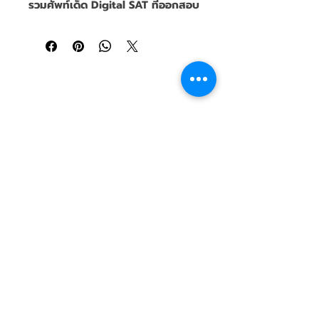
รวมศัพท์เด็ด Digital SAT ที่ออกสอบ
จริงปี 2023
🎯
.
🔥ท่องศัพท์มาตั้งเยอะ แต่ทำไมยังเจอ
คำที่ไม่รู้ในข้อสอบ?
🔥
คำศัพท์มีเป็นหมื่นๆ คำ แล้วจะรู้ได้
✏️ KPH — House of
ไงว่าต้องจำคำไหน?
Knowledge and
🔥
เวลามีน้อย ท่องคำศัพท์เป็นพันคำ
Potential
ไม่ไหว 
📍 กรุงเทพมหานคร
.
💡 
"ไม่มีคำศัพท์ไหนสำคัญไปกว่าคำ
(Bangkok, Thailand)
ศัพท์ที่เคยออกสอบอีกแล้ว!"
📞
064-954-7733
ถ้าจะจำ ก็ต้องจำคำที่เคยออกจริง!
📧
.
pjkphouse@gmail.com
📌 
นี่คือหนังสือที่รวบรวมคำศัพท์จาก 
Digital SAT ปี 2023 ทั้งปี! 
Line ID : @Krupimhouse
✅ คำศัพท์ที่ถูกใช้จริงในข้อสอบ ตลอด
🕐 จันทร์–อาทิตย์ 9:00–
ปี 2023
20:00 น.
✅ รวบรวมคำที่ออกซ้ำบ่อยที่สุด!
.
"เลิกเสียเวลาท่องศัพท์ที่ไม่ได้ออก 