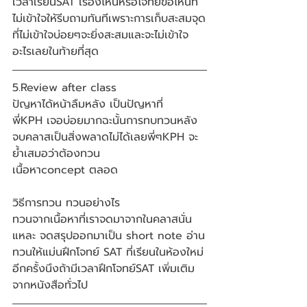
เวลาเรียนSAT เรื่องไหนหรือโจทย์ข้อไหนที่
ไม่เข้าใจให้รีบถามทันทีเพราะการเก็บสะสมจุด
ที่ไม่เข้าใจบ่อยๆจะยิ่งสะสมและจะไม่เข้าใจ
อะไรเลยในท้ายที่สุด
5.Review after class
ปัญหาได้หน้าลืมหลัง เป็นปัญหาที่
พี่KPH เจอบ่อยมากฉะนั้นการทบทวนหลัง
จบคลาสเป็นสิ่งพลาดไม่ได้เลยพี่ๆKPH จะ
ย้ำเสมอว่าต้องทวน
เนื้อหาconcept ตลอด 
วิธีการทวน ทวนอย่างไร 
ทวนจากเนื้อหาที่เราจดมาจากในคลาสนั่น
แหละ จดสรุปออกมาเป็น short note อ่าน
ทวนให้แม่นฝึกโจทย์ SAT ที่เรียนในห้องใหม่
อีกครั้งนึงถ้ามีเวลาฝึกโจทย์SAT เพิ่มเติม
จากหนังสือทั่วไป 