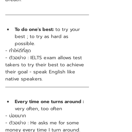
To do one's best: 
to try your 
best ; to try as hard as 
possible.
- ทำให่ดีที่สุด
- ตัวอย่าง : IELTS exam allows test 
takers to try their best to achieve 
their goal - speak English like 
native speakers.
Every time one turns around :
very often, too often
- บ่อยมาก 
- ตัวอย่าง : He asks me for some 
money every time I turn around.