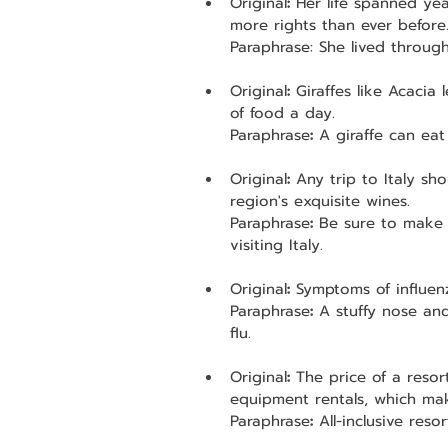
Original
:
 Her life spanned ye
more rights than ever before
Paraphrase: She lived through
Original
:
 Giraffes like Acaci
of food a day.
Paraphrase
:
 A giraffe can ea
Original
:
 Any trip to Italy sh
region's exquisite wines.
Paraphrase
:
 Be sure to make 
visiting Italy.
Original
:
 Symptoms of influen
Paraphrase
:
 A stuffy nose an
flu.
Original
:
 The price of a resor
equipment rentals, which mak
Paraphrase
:
 All-inclusive res