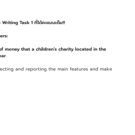
 Writing Task 1 ที่ได้คะแนนเต็ม!!
ers:
 money that a children’s charity located in the 
ar.
lecting and reporting the main features and make 