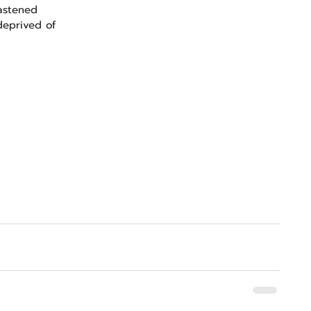
fastened
 deprived of