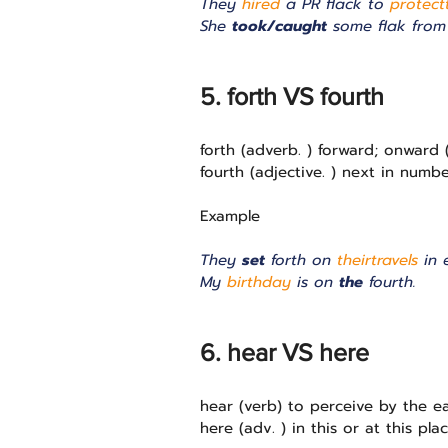
They 
hired
 a PR flack to 
protect
She 
took/
caught
 some flak from
5. forth VS fourth 
forth (adverb. ) forward; onward (ไ
fourth (adjective. ) next in number
Example 
They 
set
 forth on 
their
travels
 in 
My 
birthday
 is on 
the
 fourth.
6. hear VS here
hear (verb) to perceive by the e
here (adv. ) in this or at this pla