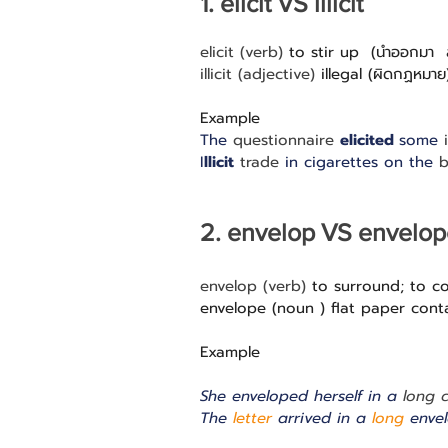
1. elicit VS illicit
elicit (verb) 
to stir up  (นำออกมา  
illicit (adjective) 
illegal (ผิดกฏหมาย
Example 
The 
questionnaire
elicited 
some 
I
llicit
trade
 in cigarettes on the 
b
2. envelop VS envelo
envelop (verb) 
to surround; to cov
envelope (noun ) flat paper cont
Example 
She enveloped herself in a 
long 
The 
letter
 arrived in a 
long
 enve