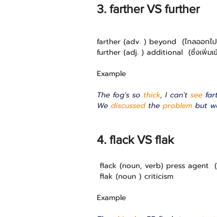
3. farther VS further
farther (adv. ) beyond  (ไกลออกไป
further (adj. ) additional  (ซึ่งเพิ่มเข
Example 
The fog's so 
thick
, I can't 
see
 far
We 
discussed
 the 
problem
 but w
4. flack VS flak 
 flack (noun, verb) press agent  (
 flak (noun ) criticism
Example 