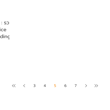
 : รวม
ice
ading
3
4
5
6
7
d Potential