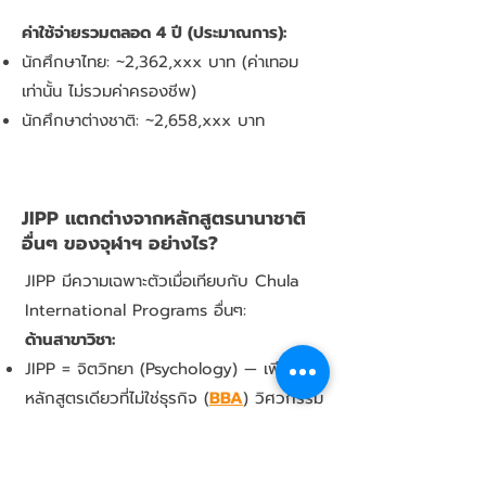
ค่าใช้จ่ายรวมตลอด 4 ปี (ประมาณการ):
นักศึกษาไทย: ~2,362,xxx บาท (ค่าเทอม
เท่านั้น ไม่รวมค่าครองชีพ)
นักศึกษาต่างชาติ: ~2,658,xxx บาท
JIPP แตกต่างจากหลักสูตรนานาชาติ
อื่นๆ ของจุฬาฯ อย่างไร?
JIPP มีความเฉพาะตัวเมื่อเทียบกับ Chula
International Programs อื่นๆ:
ด้านสาขาวิชา:
JIPP = จิตวิทยา (Psychology) — เพียง
หลักสูตรเดียวที่ไม่ใช่ธุรกิจ (
BBA
) วิศวกรรม
(
ISE
) เศรษฐศาสตร์ (
EBA
) กฎหมาย
(
LLBel
)
หรือสื่อสาร (
BCM
)
เรียนเกี่ยวกับ พฤติกรรมมนุษย์ จิตใจ และ