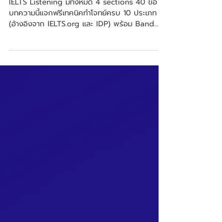
พร้อมโจทย์ฝึกและเฉลย [อัปเดต
2026]
IELTS Listening มีทั้งหมด 4 sections 40 ข้อ
บทความนี้แจกฟรีเทคนิคทำโจทย์ครบ 10 ประเภท
(อ้างอิงจาก IELTS.org และ IDP) พร้อม Band
Score Chart และโจทย์ฝึกจริงพร้อมเฉลย ให้น้องๆ
เตรียมตัวได้ครบก่อนสอบจริง