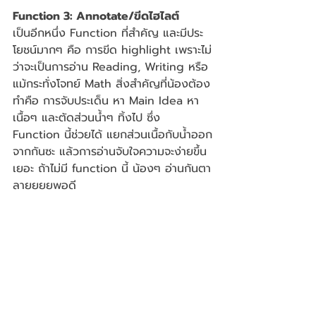
Function 3: Annotate/ขีดไฮไลต์
เป็นอีกหนึ่ง Function ที่สำคัญ และมีประ
โยชน์มากๆ คือ การขีด highlight เพราะไม่
ว่าจะเป็นการอ่าน Reading, Writing หรือ 
แม้กระทั่งโจทย์ Math สิ่งสำคัญที่น้องต้อง
ทำคือ การจับประเด็น หา Main Idea หา
เนื้อๆ และตัดส่วนน้ำๆ ทิ้งไป ซึ่ง 
Function นี้ช่วยได้ แยกส่วนเนื้อกับน้ำออก
จากกันซะ แล้วการอ่านจับใจความจะง่ายขึ้น
เยอะ ถ้าไม่มี function นี้ น้องๆ อ่านกันตา
ลายยยยพอดี