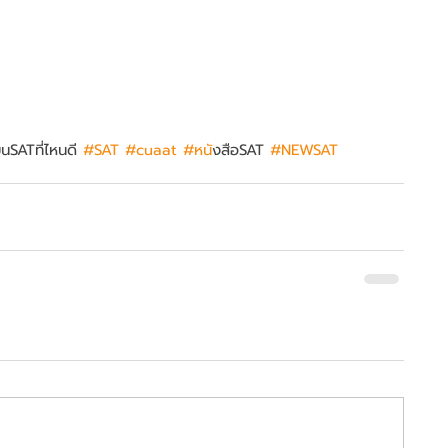
ยนSATที่ไหนดี 
#SAT
#cuaat
#หน
ังสือSAT 
#NEWSAT