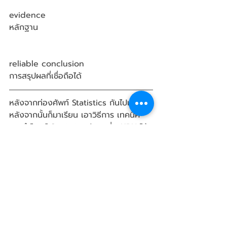
evidence
หลักฐาน
reliable conclusion
การสรุปผลที่เชื่อถือได้ 
หลังจากท่องศัพท์ Statistics กันไปแล้ว 
หลังจากนั้นก็มาเรียน เอาวิธีการ เทคนิค 
การทำโจทย์ Statistics กับๆ พี่ๆ KPH ได้
เลย รับรองว่า จากโจทย์ยาวๆ จะกลายเป็น
สั้นนิดเดียว ไม่ต้องข้าม ไม่ต้องใช้ sense 
อีกต่อไป รีบติดต่อมาเรียน SAT/ติว SAT 
กับ KPH ได้ที่นี่เลยจ้า
Call : 064-954-7733
Line ID : @Krupimhouse