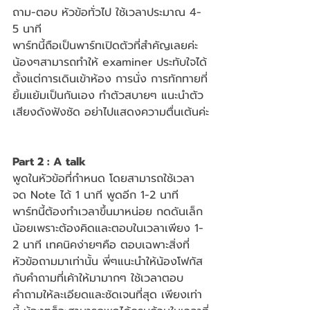
ถาม-ตอบ หัวข้อทั่วไป ใช้เวลาประมาณ 4-
5 นาที
พาร์ทนี้ถือเป็นพาร์ทเปิดตัวที่สำคัญเลยค่ะ 
น้องๆสามารถทำให้ examiner ประทับใจได้
ตั้งแต่การเดินเข้าห้อง การนั่ง การทักทายที่
ยิ้มแย้มเป็นกันเอง ทำตัวสบายๆ แนะนำตัว
เสียงดังฟังชัด อย่าไปแสดงความตื่นเต้นค่ะ
Part 2 : A talk
พูดในหัวข้อที่กำหนด โดยสามารถใช้เวลา
จด Note ได้ 1 นาที พูดอีก 1-2 นาที
พาร์ทนี้ต้องทำเวลาขึ้นมาหน่อย กดดันเล็ก
น้อยเพราะต้องคิดและตอบในเวลาเพียง 1-
2 นาที เทคนิคง่ายๆคือ ตอบเฉพาะสิ่งที่
หัวข้อถามมาเท่านั้น พี่ๆแนะนำให้น้องโฟกัส
กับคำถามที่เค้าให้มามากๆ ใช้เวลาตอบ
คำถามให้ละเอียดและชัดเจนที่สุด เพียงเท่า