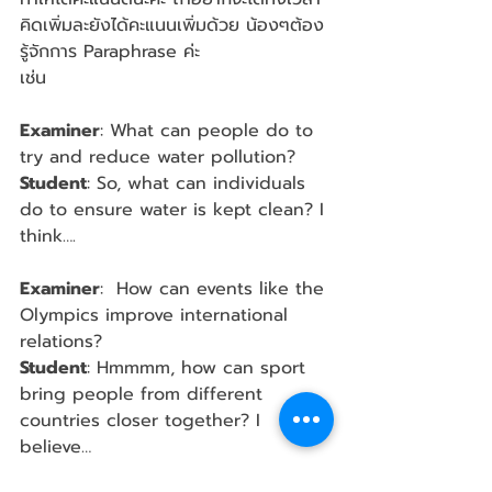
คิดเพิ่มละยังได้คะแนนเพิ่มด้วย น้องๆต้อง
รู้จักการ Paraphrase ค่ะ
เช่น 
Examiner
: What can people do to 
try and reduce water pollution?
Student
: So, what can individuals 
do to ensure water is kept clean? I 
think….
Examiner
:  How can events like the 
Olympics improve international 
relations?
Student
: Hmmmm, how can sport 
bring people from different 
countries closer together? I 
believe…