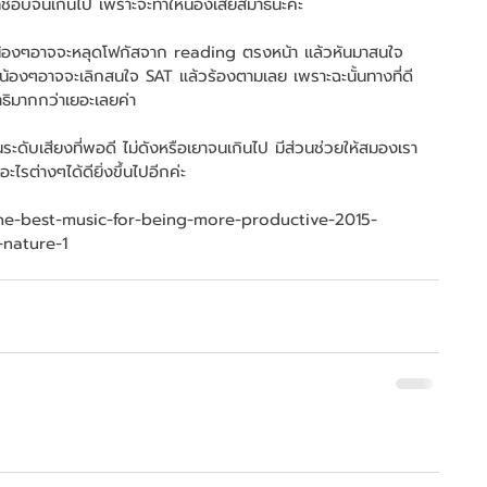
ที่ชอบจนเกินไป เพราะจะทำให้น้องเสียสมาธินะคะ 
ดาที่น้องๆอาจจะหลุดโฟกัสจาก reading ตรงหน้า แล้วหันมาสนใจ
้น น้องๆอาจจะเลิกสนใจ SAT แล้วร้องตามเลย เพราะฉะนั้นทางที่ดี 
าธิมากกว่าเยอะเลยค่า 
ะดับเสียงที่พอดี ไม่ดังหรือเยาจนเกินไป มีส่วนช่วยให้สมองเรา
รต่างๆได้ดียิ่งขึ้นไปอีกค่ะ 
he-best-music-for-being-more-productive-2015-
-nature-1