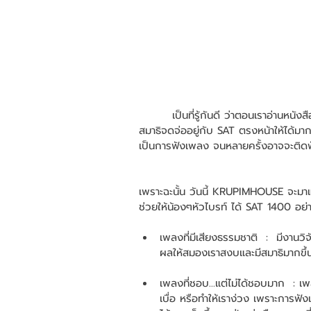
        เป็นที่รู้กันดี ว่าตอนเราอ่านหนังสือหรือฝึกทำโจทย์ เราควรจะอยู่ในสถานที่เงียบสงบ เพื่อจะได้มี
สมาธิจดจ่ออยู่กับ SAT ตรงหน้าให้ได้มา
เป็นการฟังเพลง จนหลายครั้งอาจจะติด
เพราะฉะนั้น วันนี้ KRUPIMHOUSE จะมา
ช่วยให้น้องๆหัวไบรท์ ได้ SAT 1400 อย่
เพลงที่มีเสียงธรรมชาติ  :  มีงานวิ
ผลให้สมองเราสงบและมีสมาธิมากขึ้น
เพลงที่ชอบ...แต่ไม่ได้ชอบมาก  : เพล
เบื่อ หรือทำให้เราง่วง เพราะการฟั