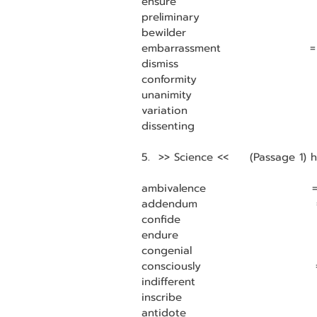
ensure                                 
preliminary                             
bewilder                              
embarrassment                     
dismiss                               
conformity                          
unanimity                             
variation                            
dissenting                             =
5.  >> Science <<     (Passage 1) 
ambivalence                         
addendum                            = สิ
confide                              
endure                               
congenial                              
consciously                           
indifferent                           
inscribe                               
antidote                             