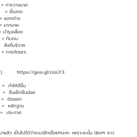
   = การวางมาด
   = ขี้ขลาด
 = แตกต่าง  
 = มากมาย
 บำรุงเลี้ยง
  = ทับถม
 สิ่งที่บริจาค
  = การกัดเซาะ
        https://goo.gl/cioLY3
=  ทำให้ดีขึ้น
 =  ชิ้นเล็กชิ้นน้อย
  =  ขัดออก
  =  หลักฐาน
  =  ประกาศ
อกมาแล้ว เป็นไปได้ว่าจะมาอีกเรื่อยๆนะคะ เพราะฉะนั้น น้องๆ ชาว 