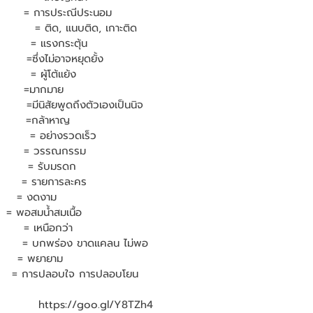
       = การประณีประนอม
         = ติด, แนบติด, เกาะติด 
        = แรงกระตุ้น
     =ซึ่งไม่อาจหยุดยั้ง
      = ผู้โต้แย้ง
       =มากมาย
       =มีนิสัยพูดถึงตัวเองเป็นนิจ
        =กล้าหาญ
         = อย่างรวดเร็ว
         = วรรณกรรม
         = รับมรดก
       = รายการละคร
      = งดงาม
 = พอสมน้ำสมเนื้อ
      = เหนือกว่า
         = บกพร่อง ขาดแคลน ไม่พอ
      = พยายาม
      = การปลอบใจ การปลอบโยน
          https://goo.gl/Y8TZh4