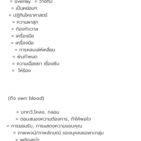
       = overlay  = วางทับ
       = เป็นหย่อมๆ
      = ปฏิทินโหราศาสตร์
         = ความผาสุก
       = ก้องกังวาล
     = เครื่องมือ
     = เครื่องมือ
        = การหลบเล่ห์เหลี่ยม
        = พ้นกำหนด
       = ความเฉื่อยชา เซื่องซึม
      =  โห่ร้อง
    (ถึง own blood)
           = บทกวี,โคลง, กลอน
             = ตอบสนองความต้องการ, ทำให้พอใจ
     = การยอมรับ, การแสดงความขอบคุณ
          = ภาพพจน์/ภาพลักษณ์ ของบุคคลเฉพาะกลุ่ม
         = เผชิญหน้า