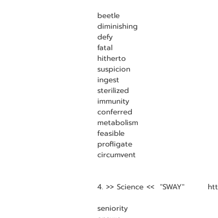
beetle                                 
diminishing                          
defy                                    
fatal                                
hitherto                                
suspicion                            
ingest                                 
sterilized                              
immunity                                
conferred                            
metabolism                         
feasible                                
profligate                              
circumvent                            
4. >> Science <<  "SWAY"        h
seniority                               