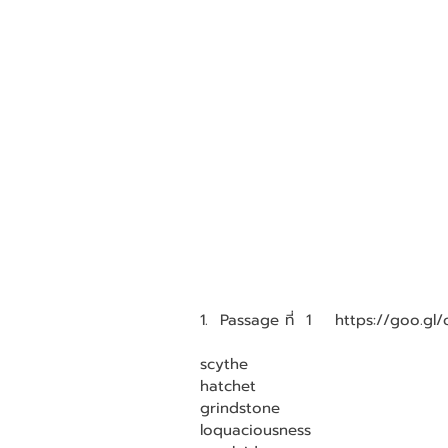
1.  Passage ที่  1    https://goo.g
scythe                                 
hatchet                               
grindstone                            
loquaciousness                      