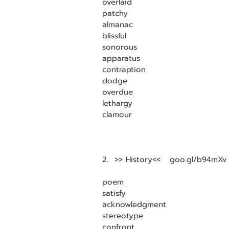
overlaid                              
patchy                                
almanac                              
blissful                               
sonorous                             
apparatus                              
contraption                            
dodge                                 
overdue                              
lethargy                               
clamour                                
2.  >> History<<   goo.gl/b94mXv 
poem                                
satisfy                             
acknowledgment                   
stereotype                         
confront                              