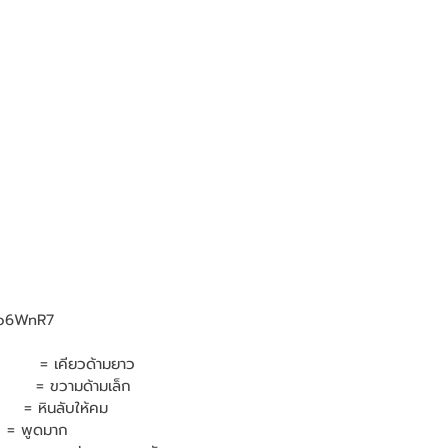
l/o6WnR7
       = เคียวด้ามยาว     
       = ขวามด้ามเล็ก
    = หินลับให้คม
  = พูดมาก 