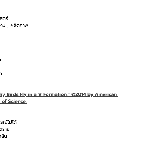
า
สตร์
าม , ผลิตภาพ
ด
ง
hy Birds Fly in a V Formation.” ©2014 by American 
of Science.
ณ์ไม่ได้
นตราย
ดสิน