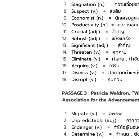
Stagnation (n.)
=
ความเฉื่อยช
Suspect (v.)
=
สงสัย
Economist (n.)
=
นักเศรษฐศา
Productivity (n.)
=
ความงอกง
Crucial (adj.)
=
สำคัญ
Robust (adj.)
=
แข็งแกร่ง
Significant (adj.)
=
สำคัญ
Threaten (v.)
=
คุกคาม
Eliminate (v.)
=
ทำลาย , กำจั
Acquire (v.)
=
ได้รับ
Dismiss (v.)
=
ปลดจากตำแหน่
Disrupt (v.)
=
รบกวน
PASSAGE 3 : Patricia Waldron, “W
Association for the Advancement 
Migrate (v.)
=
อพยพ
Unpredictable (adj.)
=
คากการ
Endanger (v.)
=
ทำให้อยู่ในอั
Determine (v.)
=
กำหนด , ตั