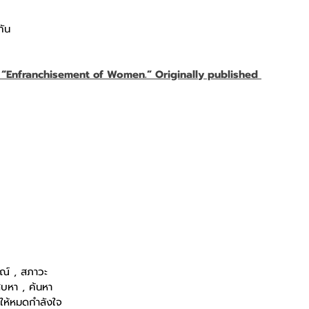
กัน
, “Enfranchisement of Women.” Originally published 
ณ์ , สภาวะ
สืบหา , ค้นหา
ให้หมดกำลังใจ