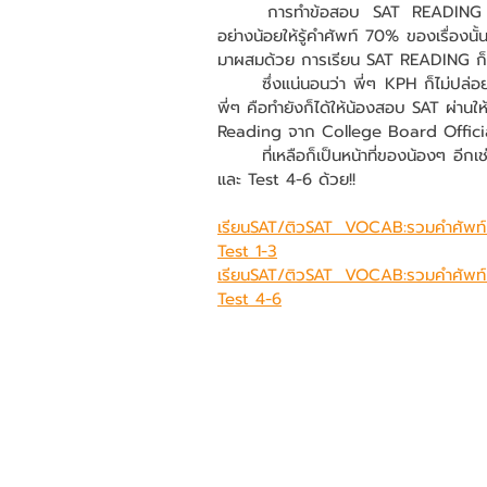
	การทำข้อสอบ SAT READING พี่ๆจะย้ำเสมอว่า ไม่จำเป็นที่เราจะต้องรู้คำศัพท์ไปหมดซะทุกตัว 
อย่างน้อยให้รู้คำศัพท์ 70% ของเรื่องนั้
มาผสมด้วย การเรียน SAT READING ก็จะ
	ซึ่งแน่นอนว่า พี่ๆ KPH ก็ไม่ปล่อยให้น้อง เสียเวลานั่งหาคำศัพท์ SAT เป็นวันๆ เดือนๆ หน้าที่ของ
พี่ๆ คือทำยังก็ได้ให้น้องสอบ SAT ผ่านใ
Reading จาก College Board Official P
	ที่เหลือก็เป็นหน้าที่ของน้องๆ อีกเช่นเคย รีบจดเก็บไว้ และเอาไปท่องซะ และอย่าลืมไปจด Test 1-3 
และ Test 4-6 ด้วย!!
เรียนSAT/ติวSAT VOCAB:รวมคำศัพท
Test 1-3
เรียนSAT/ติวSAT VOCAB:รวมคำศัพท
Test 4-6