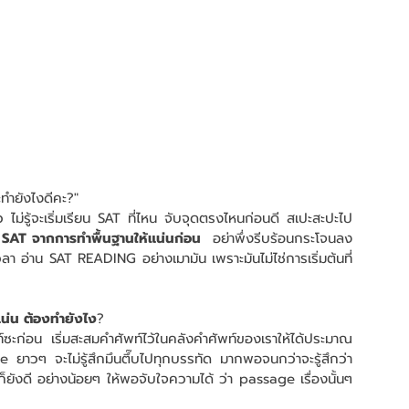
ะทำยังไงดีคะ?" 
ัว ไม่รู้จะเริ่มเรียน SAT ที่ไหน จับจุดตรงไหนก่อนดี สเปะสะปะไป
ยน SAT จากการทำพื้นฐานให้แน่นก่อน
  อย่าพึ่งรีบร้อนกระโจนลง
วลา อ่าน SAT READING อย่างเมามัน เพราะมันไม่ไช่การเริ่มต้นที่
แน่น ต้องทำยังไง
?
 ยาวๆ จะไม่รู้สึกมึนตึ๊บไปทุกบรรทัด มากพอจนกว่าจะรู้สึกว่า 
ก็ยังดี อย่างน้อยๆ ให้พอจับใจความได้ ว่า passage เรื่องนั้นๆ 