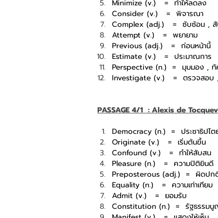
Minimize (v.)
=
ทำให้ลดลง
Consider (v.)
=
พิจารณา
Complex (adj.)
=
ซับซ้อน , ส
Attempt (v.)
=
พยายาม
Previous (adj.)
=
ก่อนหน้านี้
Estimate (v.)
=
ประมาณการ
Perspective (n.)
=
มุมมอง , ท
Investigate (v.)
=
ตรวจสอบ 
PASSAGE 4/1  : Alexis de Tocquev
Democracy (n.)
=
ประชาธิปไต
Originate (v.)
=
เริ่มต้นขึ้น
Confound (v.)
=
ทำให้สับสน
Pleasure (n.)
=
ความปิติยินดี
Preposterous (adj.)
=
ผิดปกต
Equality (n.)
=
ความเท่าเทียม
Admit (v.)
=
ยอมรับ
Constitution (n.)
=
รัฐธรรมนู
Manifest (v.)
=
แสดงให้เห็น