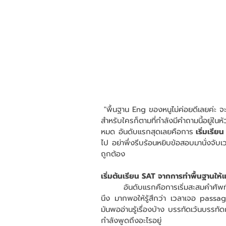
 "พื้นฐาน Eng ของหนูไม่ค่อยดีเลยค่ะ จ
สำหรับใครก็ตามที่กำลังมีคำถามนี้อยู่ในห
หมด อันดับแรกสุดเลยคือการ
เริ่มเรี
ไป อย่าพึ่งรีบร้อนหยิบข้อสอบมานั่งจับเ
ถูกต้อง 
เริ่มต้นเรียน SAT จากการทำพื้นฐานให้
	อันดับแรกคือการเริ่มสะสมคำศัพท์ซะก่อน เริ่มสะสมคำศัพท์ไว้ในคลังคำศัพท์ของเราให้ได้ประมาณ
นึง มากพอให้รู้สึกว่า เวลาเจอ passage
มันพออ่านรู้เรื่องบ้าง บรรทัดเว้นบรรทัด
กำลังพูดถึงอะไรอยู่ 