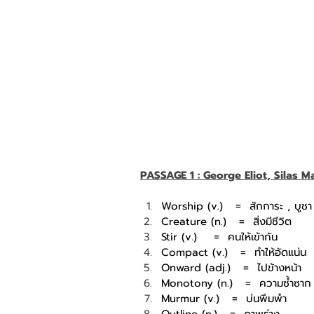
PASSAGE 1 : George Eliot, Silas Ma
Worship (v.)
=
สักการะ , บูชา
Creature (n.)
=
สิ่งมีชีวิต
Stir (v.)
=
คนให้เข้ากัน
Compact (v.)
=
ทำให้อัดแน่น
Onward (adj.)
=
ไปข้างหน้า
Monotony (n.)
=
ความซ้ำซาก
Murmur (v.)
=
บ่นพึมพำ
Outline (n.)
=
ภาพร่าง