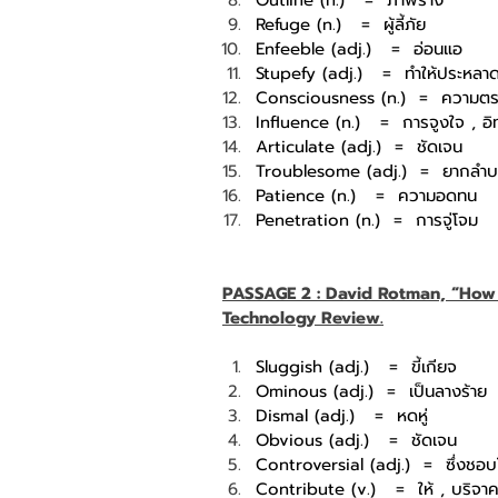
Refuge (n.)
=
ผู้ลี้ภัย
Enfeeble (adj.)
=
อ่อนแอ
Stupefy (adj.)
=
ทำให้ประหลา
Consciousness (n.)
=
ความตระ
Influence (n.)
=
การจูงใจ , อิ
Articulate (adj.)
=
ชัดเจน
Troublesome (adj.)
=
ยากลำบ
Patience (n.)
=
ความอดทน
Penetration (n.)
=
การจู่โจม
PASSAGE 2 : David Rotman, “How 
Technology Review.
Sluggish (adj.)
=
ขี้เกียจ
Ominous (adj.)
=
เป็นลางร้าย
Dismal (adj.)
=
หดหู่
Obvious (adj.)
=
ชัดเจน
Controversial (adj.)
=
ซึ่งชอบ
Contribute (v.)
=
ให้ , บริจา