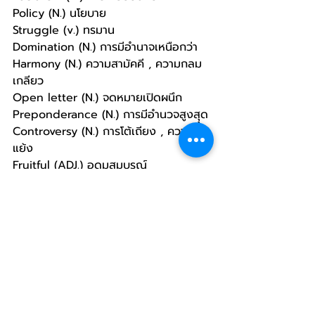
Policy (N.) นโยบาย
Struggle (v.) ทรมาน
Domination (N.) การมีอำนาจเหนือกว่า 
Harmony (N.) ความสามัคคี , ความกลม
เกลียว
Open letter (N.) จดหมายเปิดผนึก
Preponderance (N.) การมีอำนวจสูงสุุด
Controversy (N.) การโต้เถียง , ความขัด
แย้ง
Fruitful (ADJ.) อุดมสมบูรณ์
Civilization  (N.) ความเจริญ , 
อารยธรรม
Overcome (V.) เอาชนะ
Stabilize (V.) ทำให้มั่นคง 
Freedom (N.) อิสรภาพ 
Ideals (N.) อุดมคติ , ปรัชญา
เป็นยังไงบ้างคะ พี่ฝนพี่ฟ้าการันตีเลยว่า ถ้า