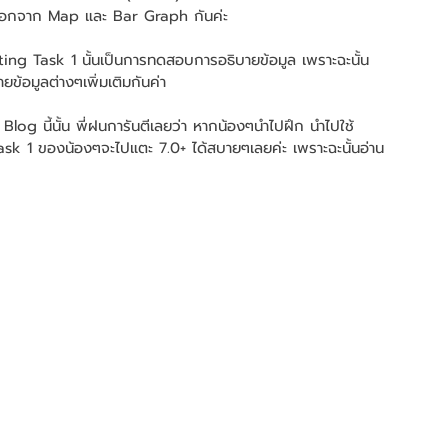
ๆนอกจาก Map และ Bar Graph กันค่ะ 
Writing Task 1 นั้นเป็นการทดสอบการอธิบายข้อมูล เพราะฉะนั้น 
ยข้อมูลต่างๆเพิ่มเติมกันค่า
จาก Blog นี้นั้น พี่ฝนการันตีเลยว่า หากน้องๆนำไปฝึก นำไปใช้
ask 1 ของน้องๆจะไปแตะ 7.0+ ได้สบายๆเลยค่ะ เพราะฉะนั้นอ่าน