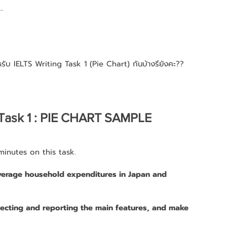
..
รับ IELTS Writing Task 1 (Pie Chart) กันบ้างรึยังคะ??  
g Task 1 : PIE CHART SAMPLE
inutes on this task.
verage household expenditures in Japan and 
ecting and reporting the main features, and make 