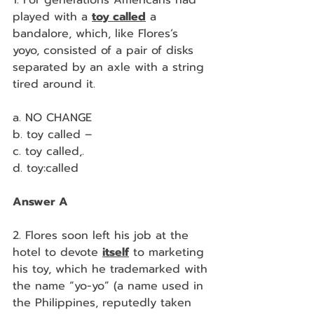
1. For generations Americans had 
played with a 
toy called
 a 
bandalore, which, like Flores’s 
yoyo, consisted of a pair of disks 
separated by an axle with a string 
tired around it.
a. NO CHANGE
b. toy called –
c. toy called,.
d. toy:called
Answer A
2. Flores soon left his job at the 
hotel to devote 
itself
 to marketing 
his toy, which he trademarked with 
the name “yo-yo” (a name used in 
the Philippines, reputedly taken 