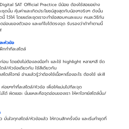
บ Digital SAT Official Practice มีน้อย ต้องใช้สอยอย่าง
ุดนั้น คุ้มค่าและเกิดประโยชน์สูงสุดกับน้องๆจริงๆ ดังนั้น 
ี้ ไว้ให้ โดยแต่ละชุดเราจะทำข้อสอบคนละแบบ คนละวิธีกัน 
 รู้จุดอ่อนของตัวเอง และแก้ไขได้ตรงจุด รับรองว่าถ้าทำตามนี้ 
!
ละหัวข้อ
ึกทำทีละสไตล์ 
อก่อน โดยยังไม่ต้องลงมือทำ และใช้ highlight หลายๆสี ขีด
ล์/หัวข้อเดียวกัน ใช้สีเดียวกัน
ตล์โจทย์ อ่านแล้วรู้ว่าต้องใช้เนื้อหาเรื่องอะไร ต้องใช้ skill 
 ค่อยๆทำที่ละสไตล์/หัวข้อ เพื่อให้แม่นไปทีละจุด 
ทำไม่ได้ ผิดเยอะ นั่นแหละคือจุดอ่อนของเรา ให้หาโจทย์สไตล์นั้น/
า
มั่นใจทุกสไตล์/หัวข้อแล้ว ให้ทวนสักครั้งนึง และเริ่มทำชุดที่