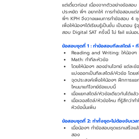
แต่เดี๋ยวก่อน! เนื่องจากตัวอย่างข้อสอ
ประหยัด พี่ๆ อยากให้ การทำข้อสอบแต่ละช
พี่ๆ KPH จึงวางแผนการทำข้อสอบ 4 ชุดน
เพื่อให้น้องๆได้เรียนรู้เป็นขั้น เป็นตอน
สอบ Digital SAT ครั้งนี้ ไม่ fail แน่นอน
ข้อสอบชุดที่ 1 : ทำข้อสอบทีละสไตล์ + ที
Reading and Writing: ให้น้องๆ ฝ
Math: ทำทีละหัวข้อ
โดยให้น้องๆ ลองอ่านโจทย์ แต่ละข้
แบ่งออกเป็นทีละสไตล์/หัวข้อ โดยสไต
จุดประสงค์เพื่อให้น้องๆ ฝึกการแยกสไ
ไหนมาแก้โจทย์ข้อแบบนี้ 
เมื่อแยกสไตล์/หัวข้อเดียวกันได้แล้ว
เมื่อเจอสไตล์/หัวข้อไหน ที่รู้สึกว่า
หัวข้อนั้นเพิ่ม
ข้อสอบชุดที่ 2: ทำทั้งชุด+ไม่ต้องจับเวล
เมื่อน้องๆ ทำข้อสอบชุดแรกเสร็จแล้ว 
สอง 