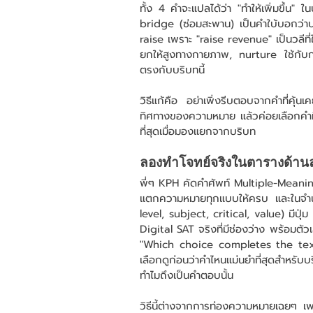
ทั้ง 4 คำจะแปลได้ว่า "ทำให้เพิ่มขึ้น
bridge (ซ่อมสะพาน) เป็นคำใบ้บอกว่าประ
raise เพราะ "raise revenue" เป็นวลีที
ยกให้สูงทางกายภาพ, nurture ใช้กับกา
ตรงกับบริบทนี้
วิธีแก้คือ อย่าเพิ่งรีบตอบจากคำที่คุ้
ทิศทางของความหมาย แล้วค่อยเลือกคำที่แม่น
ที่สุดเมื่อมองแยกจากบริบท
ลองทำโจทย์จริงในตารางด้านล
พี่ๆ KPH คัดคำศัพท์ Multiple-Meanin
แตกความหมายทุกแบบให้ครบ และในจำน
level, subject, critical, value) มีปุ่
Digital SAT จริงที่มีช่องว่าง พร้อมตัวเ
"Which choice completes the tex
เลือกดูก่อนว่าคำไหนแม่นยำที่สุดสำหรั
ทำไมถึงเป็นคำตอบนั้น
วิธีนี้ต่างจากการท่องความหมายเฉยๆ เพร