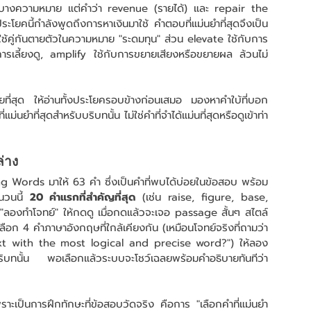
" ในบางความหมาย แต่คำว่า revenue (รายได้) และ repair the 
โยคนี้กำลังพูดถึงการหาเงินมาใช้ คำตอบที่แม่นยำที่สุดจึงเป็น 
่ใช้คู่กันตายตัวในความหมาย "ระดมทุน" ส่วน elevate ใช้กับการ
รเลี้ยงดู, amplify ใช้กับการขยายเสียงหรือขยายผล ล้วนไม่
นเคยที่สุด ให้อ่านทั้งประโยครอบข้างก่อนเสมอ มองหาคำใบ้ที่บอก
ยำที่สุดสำหรับบริบทนั้น ไม่ใช่คำที่จำได้แม่นที่สุดหรือดูเข้าท่า
่าง
g Words มาให้ 63 คำ ซึ่งเป็นคำที่พบได้บ่อยในข้อสอบ พร้อม
วนนี้ 
20 คำแรกที่สำคัญที่สุด
 (เช่น raise, figure, base, 
ม "ลองทำโจทย์" ให้กดดู เมื่อกดแล้วจะเจอ passage สั้นๆ สไตล์ 
ลือก 4 คำภาษาอังกฤษที่ใกล้เคียงกัน (เหมือนโจทย์จริงที่ถามว่า 
t with the most logical and precise word?") ให้ลอง
บบริบทนั้น พอเลือกแล้วระบบจะโชว์เฉลยพร้อมคำอธิบายทันทีว่า
าะเป็นการฝึกทักษะที่ข้อสอบวัดจริง คือการ "เลือกคำที่แม่นยำ