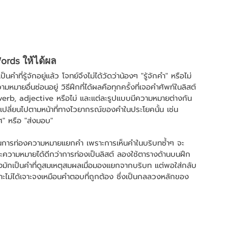
ords ให้ได้ผล
ี่รู้จักอยู่แล้ว โจทย์จึงไม่ได้วัดว่าน้องๆ "รู้จักคำ" หรือไม่ 
มหมายอื่นซ่อนอยู่ วิธีฝึกที่ได้ผลคือทุกครั้งที่เจอคำศัพท์ในลิสต์
un, verb, adjective หรือไม่ และแต่ละรูปแบบมีความหมายต่างกัน
เปลี่ยนไปตามหน้าที่ทางไวยากรณ์ของคำในประโยคนั้น เช่น 
าศ" หรือ "ส่งมอบ"
ทนการท่องความหมายแยกคำ เพราะการเห็นคำในบริบทซ้ำๆ จะ
ะความหมายได้ดีกว่าการท่องเป็นลิสต์ ลองใช้ตารางด้านบนฝึก
วงมักเป็นคำที่ดูสมเหตุสมผลเมื่อมองแยกจากบริบท แต่พอใส่กลับ
าะไม่ได้เจาะจงเหมือนคำตอบที่ถูกต้อง ซึ่งเป็นกลลวงหลักของ