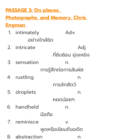
PASSAGE 3: On places, 
Photographs, and Memory, Chris 
Engman 
intimately			Adv.		
	อย่างใกล้ชิด	
intricate				Adj.   
			ที่ซับซ้อน ยุ่งเหยิง
sensation			n.   		
		การรู้สึกต่อการสัมผัส
rustling				n.	
			การลักสัตว์
droplets				n.	
			หยดน้อยๆ
handheld			n.		
		มือถือ
reminisce			v.		
		พูดหรือเขียนถึงอดีต
abstraction			n.	