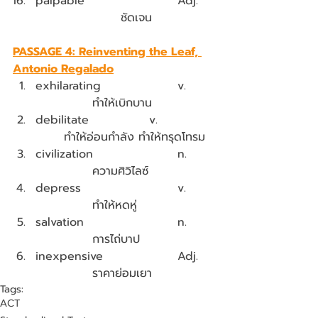
palpable				Adj.   
			ชัดเจน
PASSAGE 4: Reinventing the Leaf, 
Antonio Regalado
exhilarating			v.	
		ทำให้เบิกบาน
debilitate			v.		
	ทำให้อ่อนกำลัง ทำให้ทรุดโทรม
civilization			n.	
		ความศิวิไลซ์
depress				v.	
		ทำให้หดหู่
salvation				n.	
		การไถ่บาป
inexpensive			Adj.	
		ราคาย่อมเยา
Tags:
ACT