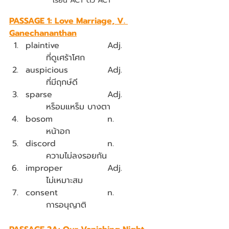
เรียน ACT ติว ACT
PASSAGE 1: Love Marriage, V. 
Ganechananthan
plaintive			Adj.		
	ที่ดูเศร้าโศก
auspicious		Adj.		
	ที่มีฤกษ์ดี
sparse			Adj.		
	หร็อมแหร็ม บางตา
bosom			n.		
	หน้าอก
discord			n.		
	ความไม่ลงรอยกัน
improper			Adj.		
	ไม่เหมาะสม
consent			n.		
	การอนุญาติ