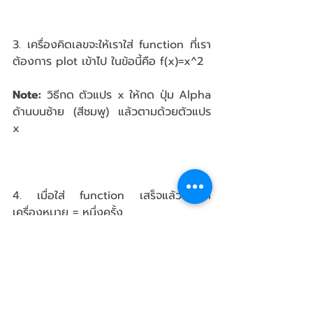
3. เครื่องคิดเลขจะให้เราใส่ function ที่เรา
ต้องการ plot เข้าไป ในข้อนี้คือ f(x)=x^2
Note:
 วิธีกด ตัวแปร x ให้กด ปุ่ม Alpha 
ด้านบนซ้าย (สีชมพู) แล้วตามด้วยตัวแปร 
x 
4. เมื่อใส่ function เสร็จแล้ว กด 
เครื่องหมาย = หนึ่งครั้ง
5. Start=? คือ อยากให้เครื่องนั้น เริ่ม plot 
กราฟที่ x เท่ากับเท่าไหร่ เช่น ต้องการ 
plot กราฟตั้งแต่ค่า x = 0=100 ให้ใส่ 