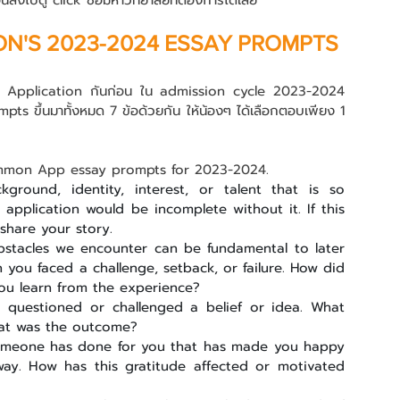
นลงไปดู click ชื่อมหาวิทยาลัยที่ต้องการได้เลย
N'S 2023-2024 ESSAY PROMPTS
n Application กันก่อน ใน admission cycle 2023-2024 
 ขึ้นมาทั้งหมด 7 ข้อด้วยกัน ให้น้องๆ ได้เลือกตอบเพียง 1 
ommon App essay prompts for 2023-2024.
round, identity, interest, or talent that is so 
 application would be incomplete without it. If this 
share your story.
stacles we encounter can be fundamental to later 
you faced a challenge, setback, or failure. How did 
you learn from the experience?
questioned or challenged a belief or idea. What 
at was the outcome?
omeone has done for you that has made you happy 
way. How has this gratitude affected or motivated 