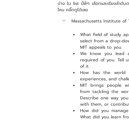
บ้าง ใน list นี้พี่ๆ เลือกและเรียงลำด
ไหน คลิ๊กดูได้เลย
Massachusetts Institute of
What field of study ap
select from a drop-down
MIT appeals to you.
We know you lead a b
required of you. Tell 
of it.
How has the world y
experiences, and chal
MIT brings people wi
from tackling the worl
Describe one way you 
with them, or contrib
How did you manage a
What did you learn fro